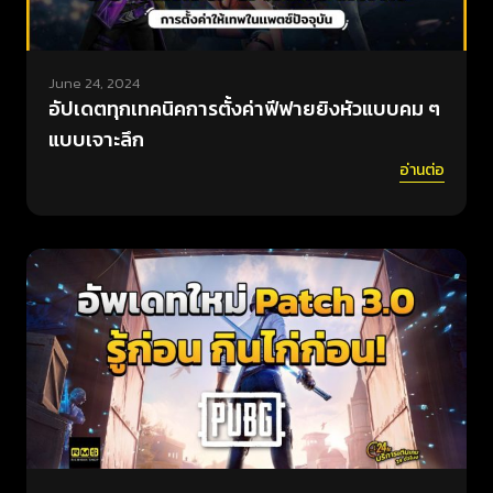
June 24, 2024
อัปเดตทุกเทคนิคการตั้งค่าฟีฟายยิงหัวแบบคม ๆ
แบบเจาะลึก
อ่านต่อ