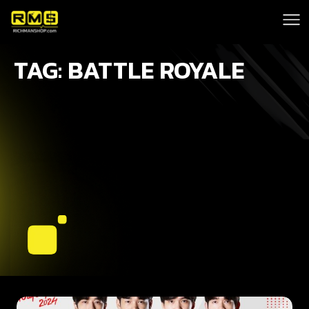
TAG: BATTLE ROYALE