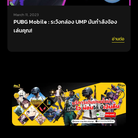
March 11, 2023
PUBG Mobile : ระวังกล่อง UMP มันกำลังจ้อง
เล่นคุณ!
อ่านต่อ