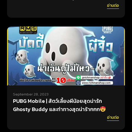
อ่านต่อ
September 28, 2023
PUBG Mobile | สัตว์เลี้ยงผีน้อยสุดน่ารัก
Ghosty Buddy และท่าทางสุดน่าร้ากกก
อ่านต่อ