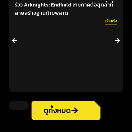
รีวิว Arknights: Endfield เกมภาคต่อสุดล้ำที่
ร
สายสร้างฐานห้ามพลาด
ค
อ่านต่อ
ดูทั้งหมด