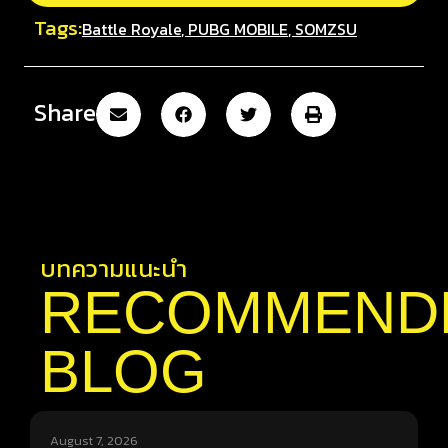
Tags:
Battle Royale
,
PUBG MOBILE
,
SOMZSU
Share
บทความแนะนำ
RECOMMEND
BLOG
August 7, 2026
A