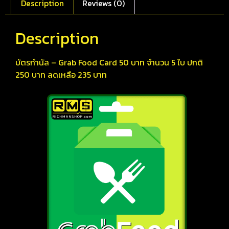
Description
Reviews (0)
Description
บัตรกำนัล – Grab Food Card 50 บาท จำนวน 5 ใบ ปกติ
250 บาท ลดเหลือ 235 บาท