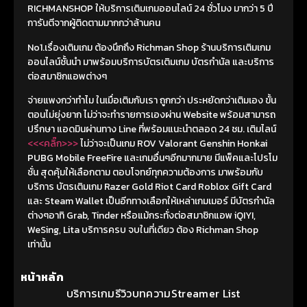
RICHMANSHOP ให้บริการเติมเกมออนไลน์ 24 ชั่วโมง มากว่า 5 ปี
การันตีจากผู้ติดตามมากกว่าล้านคน
No1.เรื่องเติมเกม ต้องนึกถึง Richman Shop ร้านบริการเติมเกม
ออนไลน์ชั้นนำ มาพร้อมบริการบัตรเติมเกม บัตรกำนัล และบริการ
ต่อสมาชิกแอพต่างๆ
จ่ายแพงกว่าทำไม ในเมื่อเติมกับเรา ถูกกว่า ประหยัดกว่าเติมเอง ขั้น
ตอนไม่ยุ่งยาก ไม่ว่าจะทำรายการเองผ่าน Website พร้อมสามารถ
ปรึกษา แอดมินผ่านทาง Line ที่พร้อมแนะนำตลอด 24 ชม. เติมไลน์
<<<คลิ๊ก>>>
ไม่ว่าจะเป็นเกม ROV Valorant Genshin Honkai
PUBG Mobile FreeFire และเกมอื่นๆอีกมากมาย มีแพ็คและโปรโม
ชั่น สุดคุ้มให้เลือกตาม ตอบโจทย์ทุกความต้องการ มาพร้อมกับ
บริการ บัตรเติมเกม Razer Gold Riot Card Roblox Gift Card
และ Steam Wallet เป็นอีกทางเลือกให้เหล่าเกมเมอร์ มีบัตรกำนัล
ต่างๆอาทิ Grab, Tinder หรือแม้กระทั่งต่อสมาชิกแอพ iQIYI,
WeSing, Lita บริการครบ จบในที่เดียว ต้อง Richman Shop
เท่านั้น
หน้าหลัก
บริการ
เกม
รีวิว
บทความ
Streamer List