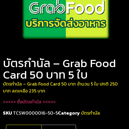
บัตรกำนัล – Grab Food
Card 50 บาท 5 ใบ
บัตรกำนัล – Grab Food Card 50 บาท จำนวน 5 ใบ ปกติ 250
บาท ลดเหลือ 235 บาท
>>>>> ซื้อบัตรกำนัล <<<<<
SKU
TCSW0000016-50-5
Category
บัตรกำนัล