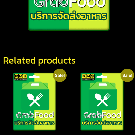
Related products
Sale!
Sale!