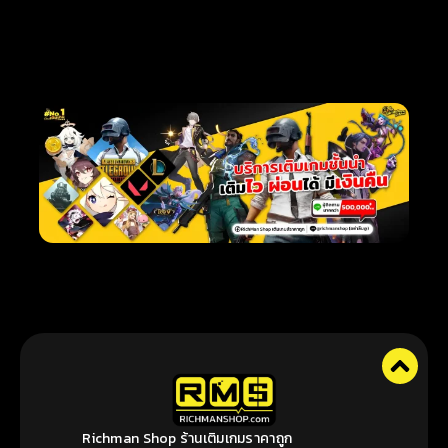
Richman Shop ร้านเติมเกมราคาถูก