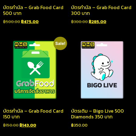
บัตรกำนัล – Grab Food Card
บัตรกำนัล – Grab Food Card
500 บาท
300 บาท
฿
500.00
฿
475.00
฿
300.00
฿
285.00
Sale!
บัตรกำนัล – Grab Food Card
บัตรเติม – Bigo Live 500
150 บาท
Diamonds 350 บาท
฿
150.00
฿
143.00
฿
350.00