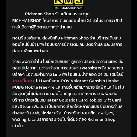
Richman Shop ร้านเติมเกมราคาถูก
RICHMANSHOP ให้บริการเติมเกมออนไลน์ 24 ชั่วโมง มากว่า 5 ปี
การันตีจากผู้ติดตามมากกว่าล้านคน
No1.เรื่องเติมเกม ต้องนึกถึง Richman Shop ร้านบริการเติมเกม
ออนไลน์ชั้นนำ มาพร้อมบริการบัตรเติมเกม บัตรกำนัล และบริการ
ต่อสมาชิกแอพต่างๆ
จ่ายแพงกว่าทำไม ในเมื่อเติมกับเรา ถูกกว่า ประหยัดกว่าเติมเอง ขั้น
ตอนไม่ยุ่งยาก ไม่ว่าจะทำรายการเองผ่าน Website พร้อมสามารถ
ปรึกษา แอดมินผ่านทาง Line ที่พร้อมแนะนำตลอด 24 ชม. เติมไลน์
<<<คลิ๊ก>>>
ไม่ว่าจะเป็นเกม ROV Valorant Genshin Honkai
PUBG Mobile FreeFire และเกมอื่นๆอีกมากมาย มีแพ็คและโปรโม
ชั่น สุดคุ้มให้เลือกตาม ตอบโจทย์ทุกความต้องการ มาพร้อมกับ
บริการ บัตรเติมเกม Razer Gold Riot Card Roblox Gift Card
และ Steam Wallet เป็นอีกทางเลือกให้เหล่าเกมเมอร์ มีบัตรกำนัล
ต่างๆอาทิ Grab, Tinder หรือแม้กระทั่งต่อสมาชิกแอพ iQIYI,
WeSing, Lita บริการครบ จบในที่เดียว ต้อง Richman Shop
เท่านั้น