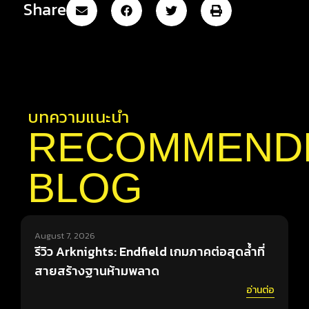
Share
บทความแนะนำ
RECOMMEND
BLOG
August 7, 2026
A
รีวิว Arknights: Endfield เกมภาคต่อสุดล้ำที่
ร
สายสร้างฐานห้ามพลาด
ค
อ่านต่อ