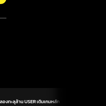
June 24, 2026
ฉลองทะลุล้าน USER เติมเกมหลัก
รวมโค้ด FC