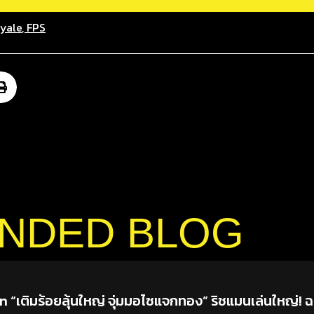
oyale
,
FPS
NDED BLOG
เติมร้อยลุ้นใหญ่ จุ่มมอไซแจกทอง” ริชแมนเล่นใหญ่! 