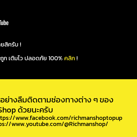
ยสิครับ !
มถูก เติมไว ปลอดภัย 100%
คลิก
!
วอย่างลืมติดตามช่องทางต่าง ๆ ของ
hop ด้วยนะครับ
ttps://www.facebook.com/richmanshoptopup
tps://www.youtube.com/@Richmanshop/