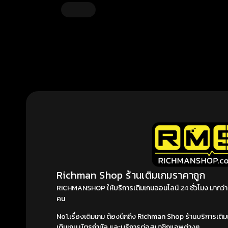
Richman Shop ร้านเติมเกมราคาถูก
RICHMANSHOP ให้บริการเติมเกมออนไลน์ 24 ชั่วโมง มากว่า 5
คน
No1.เรื่องเติมเกม ต้องนึกถึง Richman Shop ร้านบริการเติ
เติมเกม บัตรกำนัล และบริการต่อสมาชิกแอพต่างๆ