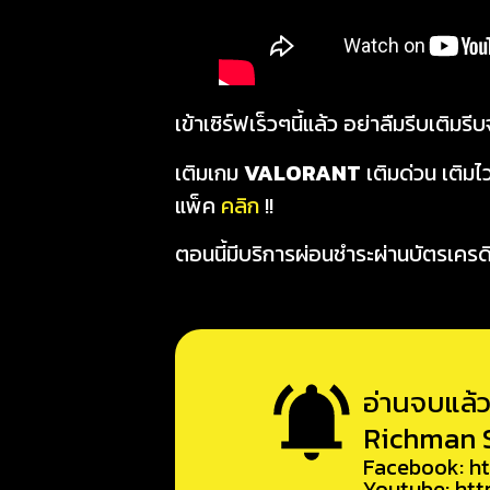
เข้าเซิร์ฟเร็วๆนี้แล้ว อย่าลืมรีบเติมรี
เติมเกม
VALORANT
เติมด่วน เติมไ
แพ็ค
คลิก
!!
ตอนนี้มีบริการผ่อนชำระผ่านบัตรเครดิต
อ่านจบแล้
Richman S
Facebook: h
Youtube: ht