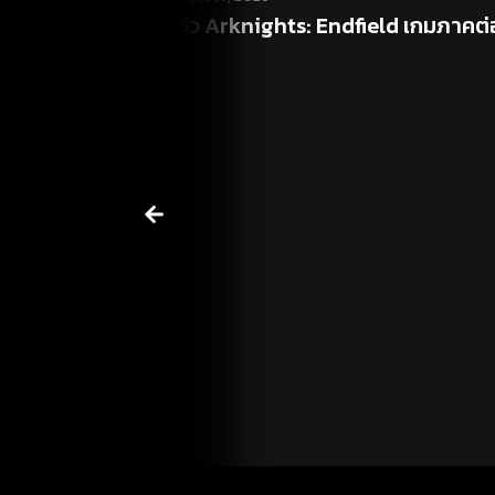
รีวิว Arknights: Endfield เกมภาคต