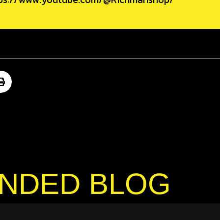
NDED BLOG