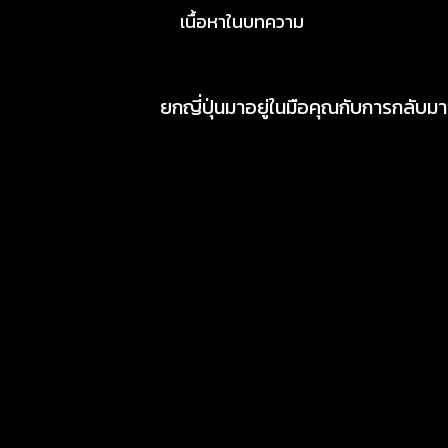
เนื้อหาในบทความ
ยกญี่ปุ่นมาอยู่ในมือคุณกับการกลับม