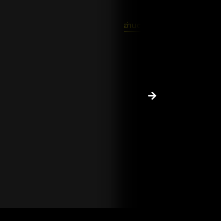
รีวิว Rag
อ่านต่อ