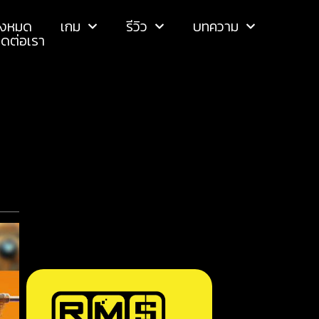
ั้งหมด
เกม
รีวิว
บทความ
ิดต่อเรา