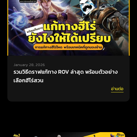
January 28, 2026
รวมวิธีดราฟแก้ทาง ROV ล่าสุด พร้อมตัวอย่าง
เลือกฮีโร่สวน
อ่านต่อ