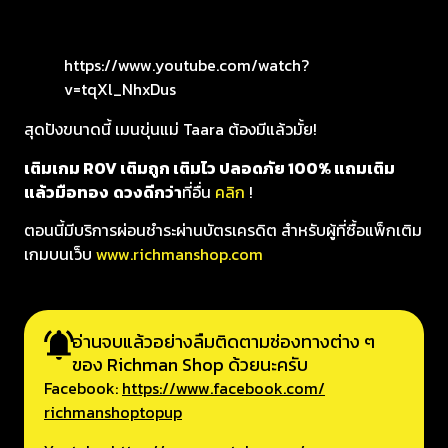
https://www.youtube.com/watch?
v=tqXl_NhxDus
สุดปังขนาดนี้ เมนขุ่นแม่ Taara ต้องมีแล้วมั้ย!
เติมเกม ROV เติมถูก เติมไว ปลอดภัย 100% แถมเติม
แล้วมือทอง
ดวงดีกว่า
ที่อื่น
คลิก
!
ตอนนี้มีบริการผ่อนชำระผ่านบัตรเครดิต สำหรับผู้ที่ซื้อแพ็กเติม
เกมบนเว็บ
www.richmanshop.com
อ่านจบแล้วอย่างลืมติดตามช่องทางต่าง ๆ
ของ Richman Shop ด้วยนะครับ
Facebook:
https://www.facebook.com/
richmanshoptopup