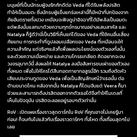
มนุษย์ที่เป็นนักรบผู้จงรักภักดีต่อ Veda ที่ได้รับพลังปรสิต
ทำให้เป็นอมตะ ซึ่งนักรบผู้แข็งแกร่งเหล่านี้ก็มีหน้าที่ปกป้องจาก
ภัยอันตรายทั้งปวง เหมือนจะฟังดูน่าอิจฉาที่ได้มีพลังเป็นอมตะ
แต่พลังนั้นแลกมาด้วยความทุกข์ทรมาณอย่างแสนสาหัส และ
Natalya ก็รู้ดีว่านี่เป็นวิธีที่เห็นแก่ได้ของ Veda ที่ใช้คนอื่นเสี่ยง
ภัยแทน การกระทำที่ดูปลอมเปลือกของ Veda ที่เหมือนจะให้
ความสำคัญ แต่จริงๆแล้วก็เพื่อผลประโยชน์ของตัวเองทั้งนั้น
และด้วยความเบื่อหน่าย และความโกรธเกลียด คิดอยากจะจบ
วงจรอุบาทว์นี้ ส่งผลให้ Natalya ลงมือสังหารชนเผ่าของตัวเอง
ทั้งหมด เพื่อไม่ให้ใครได้สืบทอดทายาทอสูรนี้อีก รวมถึงตัดหัว
เสียบประจานทูตของ Veda เพื่อเป็นสัญลักษณ์ว่าเธอนั้น ต่อ
ต้านขนาดไหน หลังจากนั้น Natalya ก็โดนจับแต่ Veera ก็มา
ช่วยและสามารถดึงปรสิตออกจากตัวเธอได้จึงทำให้โมเดลที่
เห็นในปัจจุบัน ปรสิตจะลอยอยู่รอบๆตัวเท่านั้น
RoV : เปิดเผยเรื่องราวสุดดาร์กใน RoV ที่คุณอาจไม่เคยรู้มา
ก่อน! ก็จบกันไปแล้วกับเรื่องราวดาร์กๆ ทั้งโหด ทั้งเถื่อนสุดๆไป
เลย