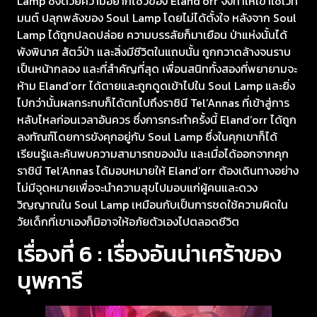
Lamp ซึ่งด้วยความอยากโชว์ของ Eland’orr จึงทำให้เขาใช้เวท์
มนต์ ปลุกพลังของ Soul Lamp โดยไม่ได้ตั้งใจ หลังจาก Soul
Lamp ได้ถูกปลดปล่อย ความบรรลัยก็มาเยือน ป่าแห่งนั้นได้
พังพินาศ สัตว์ป่า และสิ่งมีชีวิตในแถบนั้น ถูกกวาดล้างจนราบ
เป็นหน้ากลอง และที่สำคัญที่สุด เพื่อนสนิททั้งสองที่พยายามจะ
ห้าม Eland’orr ได้ตายและถูกดูดเข้าไปใน Soul Lamp และยิ่ง
ไปกว่านั้นผลกระทบก็ได้ตกไปถึงราชินี Tel’Annas ที่เข้าสู่การ
หลับไหลก่อนเวลาอันควร ซึ่งการกระทำครั้งนี้ Eland’orr ได้ถูก
ลงทัณฑ์โดยการขังคุกอยู่กับ Soul Lamp ซึ่งในคุกเขาก็ได้
เรียนรู้และค้นพบความสามารถของมัน และเมื่อได้ออกจากคุก
ราชินี Tel’Annas ได้มอบหมายให้ Eland’orr ต้องเดินทางอย่าง
ไม่มีจุดหมายเพื่อจะนำความสุขไปมอบแก่ผู้คนและดวง
วิญญาณใน Soul Lamp เหมือนกับเป็นการชดใช้ความผิดใน
วัยเด็กที่เขาเองก็มิอาจให้อภัยตัวเองไปตลอดชีวิต
เรื่องที่ 6 : เรื่องอันน่าเศร้าของ
บุพการี