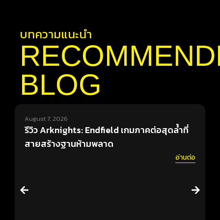
บทความแนะนำ
RECOMMEND
BLOG
August 7, 2026
A
รีวิว Arknights: Endfield เกมภาคต่อสุดล้ำที่
ร
สายสร้างฐานห้ามพลาด
ค
อ่านต่อ