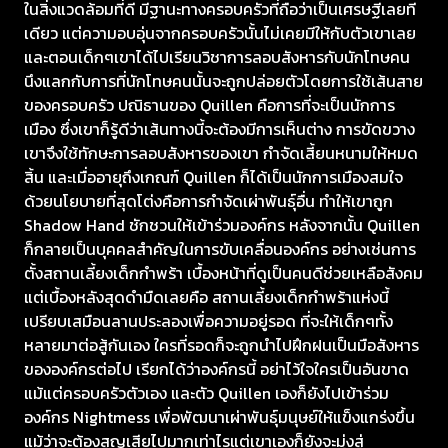
ในสิ่งแวดล้อมที่ดี มีฐานะทางครอบครัวที่ถือว่าเป็นเศรษฐีเลยที
เดียว แต่ความอบอุ่นจากครอบครัวนั้นไม่เคยมีให้กับตัวเขาเลย
และตอนเด็กๆเขาได้ไปเรียนวิชาการลอบสังหารกับนักโทษคน
นึงแลกกับการที่นักโทษคนนั้นจะถูกปล่อยตัวโดยการใช้เส้นสาย
ของครอบครัว ปณิธานของ Quillen คือการที่จะเป็นนักการ
เมือง ซึ่งเขาก็รู้ดีว่าเส้นทางนี้จะต้องมีการเห็นต่าง การขัดขวาง
เขาจึงใช้ทักษะการลอบสังหารของเขา กำจัดเสี้ยนหนามให้หมด
สิ้น และเมื่ออายุถึงเกณฑ์ Quillen ก็ได้เป็นนักการเมืองสมใจ
ด้วยนโยบายที่สุดโต่งคือการกำจัดเผ่าพันธุ์อื่น ทำให้เขาถูก
Shadow Hand ชักชวนให้เข้าร่วมองค์กร หลังจากนั้น Quillen
ก็กลายเป็นบุคคลสำคัญในการขับเคลื่อนองค์กร อย่างเช่นการ
ตั้งสถานเลี้ยงเด็กกำพร้า เบื้องหน้าที่ดูเป็นคนดีช่วยเหลือสังคม
แต่เบื้องหลังสุดดำมืดเลยคือ สถานเลี้ยงเด็กกำพร้าแห่งนี้
เปรียบเสมือนลานประลองเพื่อความอยู่รอด ที่จะให้เด็กๆทั้ง
หลายมาต่อสู้กันเอง ใครที่รอดก็จะถูกนำไปฝึกฝนเป็นมือสังหาร
ขององค์กรต่อไป เรียกได้ว่าองค์กรนี้ อย่าไว้ใจใครเป็นอันขาด
แม้แต่ครอบครัวตัวเอง และตัว Quillen เองก็ยังไปเข้าร่วม
องค์กร Nightmess เพื่อพัฒนาเผ่าพันธุ์มนุษย์ให้แข็งแกร่งขึ้น
แม้ว่าจะต้องสูญเสียไปมากเท่าไรแต่เขาเองก็ยังจะมุ่งสู่