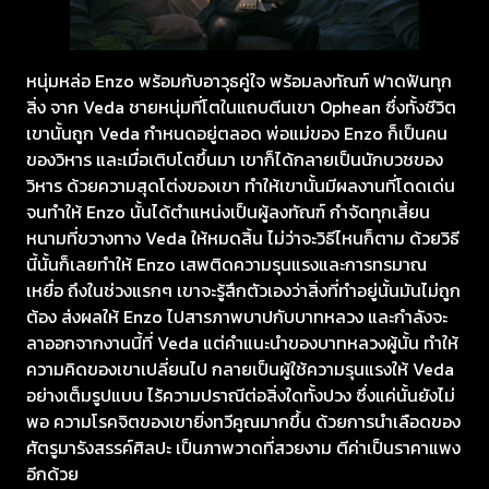
หนุ่มหล่อ Enzo พร้อมกับอาวุธคู่ใจ พร้อมลงทัณฑ์ ฟาดฟันทุก
สิ่ง จาก Veda ชายหนุ่มที่โตในแถบตีนเขา Ophean ซึ่งทั้งชีวิต
เขานั้นถูก Veda กำหนดอยู่ตลอด พ่อแม่ของ Enzo ก็เป็นคน
ของวิหาร และเมื่อเติบโตขึ้นมา เขาก็ได้กลายเป็นนักบวชของ
วิหาร ด้วยความสุดโต่งของเขา ทำให้เขานั้นมีผลงานที่โดดเด่น
จนทำให้ Enzo นั้นได้ตำแหน่งเป็นผู้ลงทัณฑ์ กำจัดทุกเสี้ยน
หนามที่ขวางทาง Veda ให้หมดสิ้น ไม่ว่าจะวิธีไหนก็ตาม ด้วยวิธี
นี้นั้นก็เลยทำให้ Enzo เสพติดความรุนแรงและการทรมาณ
เหยื่อ ถึงในช่วงแรกๆ เขาจะรู้สึกตัวเองว่าสิ่งที่ทำอยู่นั้นมันไม่ถูก
ต้อง ส่งผลให้ Enzo ไปสารภาพบาปกับบาทหลวง และกำลังจะ
ลาออกจากงานนี้ที่ Veda แต่คำแนะนำของบาทหลวงผู้นั้น ทำให้
ความคิดของเขาเปลี่ยนไป กลายเป็นผู้ใช้ความรุนแรงให้ Veda
อย่างเต็มรูปแบบ ไร้ความปราณีต่อสิ่งใดทั้งปวง ซึ่งแค่นั้นยังไม่
พอ ความโรคจิตของเขายิ่งทวีคูณมากขึ้น ด้วยการนำเลือดของ
ศัตรูมารังสรรค์ศิลปะ เป็นภาพวาดที่สวยงาม ตีค่าเป็นราคาแพง
อีกด้วย