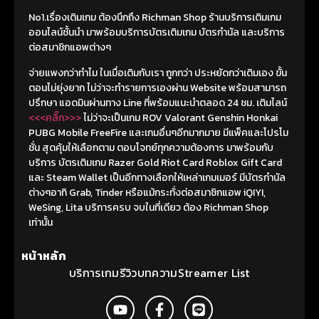
No1.เรื่องเติมเกม ต้องนึกถึง Richman Shop ร้านบริการเติมเกม
ออนไลน์ชั้นนำ มาพร้อมบริการบัตรเติมเกม บัตรกำนัล และบริการ
ต่อสมาชิกแอพต่างๆ
จ่ายแพงกว่าทำไม ในเมื่อเติมกับเรา ถูกกว่า ประหยัดกว่าเติมเอง ขั้น
ตอนไม่ยุ่งยาก ไม่ว่าจะทำรายการเองผ่าน Website พร้อมสามารถ
ปรึกษา แอดมินผ่านทาง Line ที่พร้อมแนะนำตลอด 24 ชม. เติมไลน์
<<<คลิ๊ก>>>
ไม่ว่าจะเป็นเกม ROV Valorant Genshin Honkai
PUBG Mobile FreeFire และเกมอื่นๆอีกมากมาย มีแพ็คและโปรโม
ชั่น สุดคุ้มให้เลือกตาม ตอบโจทย์ทุกความต้องการ มาพร้อมกับ
บริการ บัตรเติมเกม Razer Gold Riot Card Roblox Gift Card
และ Steam Wallet เป็นอีกทางเลือกให้เหล่าเกมเมอร์ มีบัตรกำนัล
ต่างๆอาทิ Grab, Tinder หรือแม้กระทั่งต่อสมาชิกแอพ iQIYI,
WeSing, Lita บริการครบ จบในที่เดียว ต้อง Richman Shop
เท่านั้น
หน้าหลัก
บริการ
เกม
รีวิว
บทความ
Streamer List