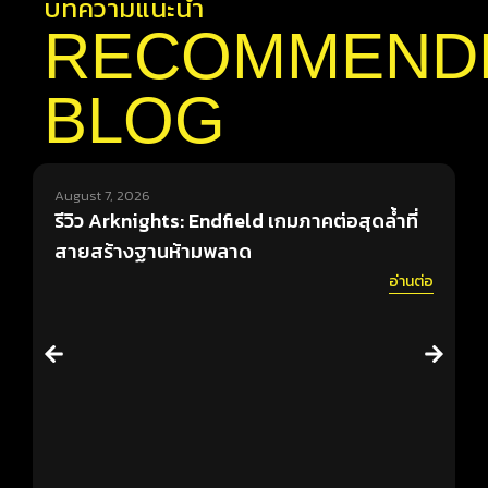
บทความแนะนำ
RECOMMEND
BLOG
August 7, 2026
A
รีวิว Arknights: Endfield เกมภาคต่อสุดล้ำที่
ร
สายสร้างฐานห้ามพลาด
ค
อ่านต่อ