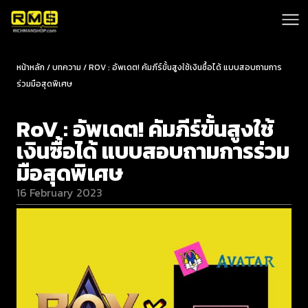
หน้าหลัก / บทความ / ROV : อัพเดต! คัมภีร์ขั้นสูงใช้เงินซื้อได้ แบบสอบถามการ
ร่วมมือสุดพิเศษ
RoV : อัพเดต! คัมภีร์ขั้นสูงใช้
เงินซื้อได้ แบบสอบถามการร่วม
มือสุดพิเศษ
16 February 2023