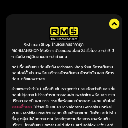
Richman Shop ร้านเติมเกมราคาถูก
RICHMANSHOP ให้บริการเติมเกมออนไลน์ 24 ชั่วโมง มากว่า 5 ปี
การันตีจากผู้ติดตามมากกว่าล้านคน
No1.เรื่องเติมเกม ต้องนึกถึง Richman Shop ร้านบริการเติมเกม
ออนไลน์ชั้นนำ มาพร้อมบริการบัตรเติมเกม บัตรกำนัล และบริการ
ต่อสมาชิกแอพต่างๆ
จ่ายแพงกว่าทำไม ในเมื่อเติมกับเรา ถูกกว่า ประหยัดกว่าเติมเอง ขั้น
ตอนไม่ยุ่งยาก ไม่ว่าจะทำรายการเองผ่าน Website พร้อมสามารถ
ปรึกษา แอดมินผ่านทาง Line ที่พร้อมแนะนำตลอด 24 ชม. เติมไลน์
<<<คลิ๊ก>>>
ไม่ว่าจะเป็นเกม ROV Valorant Genshin Honkai
PUBG Mobile FreeFire และเกมอื่นๆอีกมากมาย มีแพ็คและโปรโม
ชั่น สุดคุ้มให้เลือกตาม ตอบโจทย์ทุกความต้องการ มาพร้อมกับ
บริการ บัตรเติมเกม Razer Gold Riot Card Roblox Gift Card