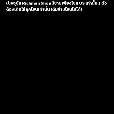
(ปัจจุบัน Richman Shopมีขายเพียงโซน US เท่านั้น ระวัง
ต้องเติมให้ถูกโซนเท่านั้น เติมข้ามโซนไม่ได้)