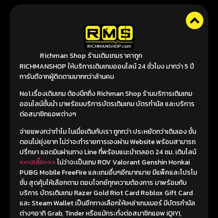
Richman Shop ร้านเติมเกมราคาถูก
RICHMANSHOP ให้บริการเติมเกมออนไลน์ 24 ชั่วโมง มากว่า 5 ปี
การันตีจากผู้ติดตามมากกว่าล้านคน
No1.เรื่องเติมเกม ต้องนึกถึง Richman Shop ร้านบริการเติมเกม
ออนไลน์ชั้นนำ มาพร้อมบริการบัตรเติมเกม บัตรกำนัล และบริการ
ต่อสมาชิกแอพต่างๆ
จ่ายแพงกว่าทำไม ในเมื่อเติมกับเรา ถูกกว่า ประหยัดกว่าเติมเอง ขั้น
ตอนไม่ยุ่งยาก ไม่ว่าจะทำรายการเองผ่าน Website พร้อมสามารถ
ปรึกษา แอดมินผ่านทาง Line ที่พร้อมแนะนำตลอด 24 ชม. เติมไลน์
<<<คลิ๊ก>>>
ไม่ว่าจะเป็นเกม ROV Valorant Genshin Honkai
PUBG Mobile FreeFire และเกมอื่นๆอีกมากมาย มีแพ็คและโปรโม
ชั่น สุดคุ้มให้เลือกตาม ตอบโจทย์ทุกความต้องการ มาพร้อมกับ
บริการ บัตรเติมเกม Razer Gold Riot Card Roblox Gift Card
และ Steam Wallet เป็นอีกทางเลือกให้เหล่าเกมเมอร์ มีบัตรกำนัล
ต่างๆอาทิ Grab, Tinder หรือแม้กระทั่งต่อสมาชิกแอพ iQIYI,