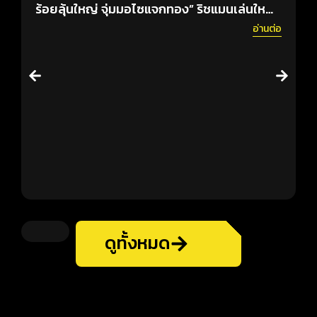
ร้อยลุ้นใหญ่ จุ่มมอไซแจกทอง” ริชแมนเล่นใหญ่!
แ
ฉลองทะลุล้าน USER เติมเกมหลักร้อย…แต่ได้
อ่านต่อ
ลุ้นโชคหลักแสน!
ดูทั้งหมด