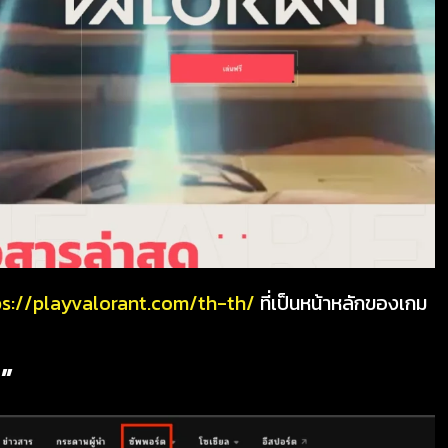
ps://playvalorant.com/th-th/
ที่เป็นหน้าหลักของเกม
ต”