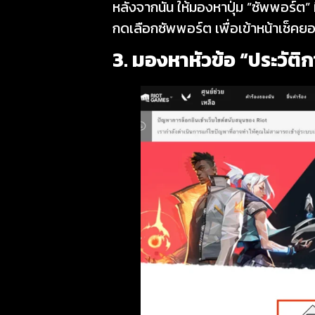
หลังจากนั้น ให้มองหาปุ่ม ”ซัพพอร์ต” ท
กดเลือกซัพพอร์ต เพื่อเข้าหน้าเช็คย
3. มองหาหัวข้อ “ประวัติกา