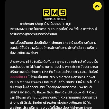
Richman Shop ร้านเติมเกมราคาถูก
RICHMANSHOP ให้บริการเติมเกมออนไลน์ 24 ชั่วโมง มากว่า 5 ปี
การันตีจากผู้ติดตามมากกว่าล้านคน
No1.เรื่องเติมเกม ต้องนึกถึง Richman Shop ร้านบริการเติมเกม
ออนไลน์ชั้นนำ มาพร้อมบริการบัตรเติมเกม บัตรกำนัล และบริการ
ต่อสมาชิกแอพต่างๆ
จ่ายแพงกว่าทำไม ในเมื่อเติมกับเรา ถูกกว่า ประหยัดกว่าเติมเอง ขั้น
ตอนไม่ยุ่งยาก ไม่ว่าจะทำรายการเองผ่าน Website พร้อมสามารถ
ปรึกษา แอดมินผ่านทาง Line ที่พร้อมแนะนำตลอด 24 ชม. เติมไลน์
<<<คลิ๊ก>>>
ไม่ว่าจะเป็นเกม ROV Valorant Genshin Honkai
PUBG Mobile FreeFire และเกมอื่นๆอีกมากมาย มีแพ็คและโปรโม
ชั่น สุดคุ้มให้เลือกตาม ตอบโจทย์ทุกความต้องการ มาพร้อมกับ
บริการ บัตรเติมเกม Razer Gold Riot Card Roblox Gift Card
และ Steam Wallet เป็นอีกทางเลือกให้เหล่าเกมเมอร์ มีบัตรกำนัล
ต่างๆอาทิ Grab, Tinder หรือแม้กระทั่งต่อสมาชิกแอพ iQIYI,
WeSing, Lita บริการครบ จบในที่เดียว ต้อง Richman Shop