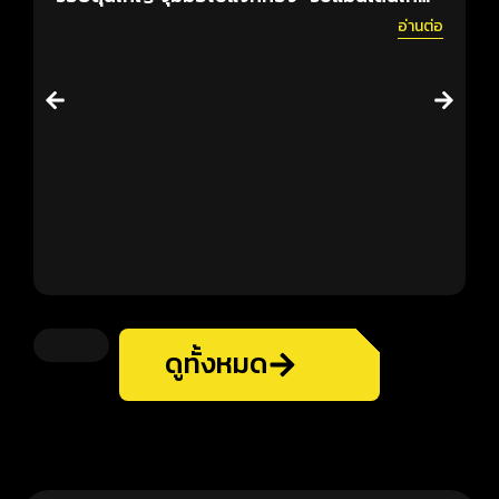
ฉลองทะลุล้าน USER เติมเกมหลักร้อย…แต่ได้
อ่านต่อ
ลุ้นโชคหลักแสน!
ดูทั้งหมด