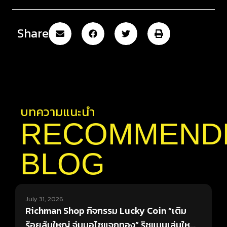
Share
บทความแนะนำ
RECOMMEND
BLOG
July 31, 2026
J
Richman Shop กิจกรรม Lucky Coin “เติม
ร
ร้อยลุ้นใหญ่ จุ่มมอไซแจกทอง” ริชแมนเล่นใหญ่!
แ