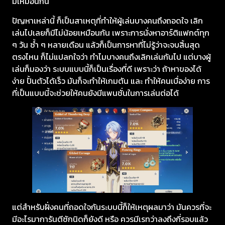
มีเหมือนกัน
ปัญหาเหล่านี้ ก็เป็นสาเหตุที่ทำให้ผู้เล่นบางคนถึงถอดใจ เลิก
เล่นไปเลยก็มีไม่น้อยเหมือนกัน เพราะการนั่งหาอาร์ติแฟกต์ทุก
ๆ วัน ซ้ำ ๆ หลายเดือน แล้วก็เป็นการหาที่ไม่รู้ว่าจะจบสิ้นสุด
ตรงไหน ก็ไม่แปลกใจว่า ทำไมบางคนถึงเลิกเล่นกันไป แต่บางผู้
เล่นก็มองว่า ระบบแบบนี้ก็เป็นเรื่องที่ดี เพราะว่า ถ้าหาของได้
ง่าย ปั้นตัวได้เร็ว มันก็จะทำให้เกมตัน และ ทำให้คนเบื่อง่าย การ
ที่เป็นแบบนี้จะช่วยให้คนยังมีแพนชั่นในการเล่นต่อได้
แต่สำหรับฝั่งคนที่ถอดใจกันระบบนี้ก็ให้เหตุผลมาว่า มันควรที่จะ
มีอะไรมาการันตีซักนิดก็ยังดี หรือ ควรมีเรทว่าลงถึงกี่รอบแล้ว