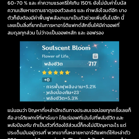
60-70 % และ ค่าความแรงคริให้เกิน 150% ยังไม่นับค่าโบนัส
ความเสียหายตามธาตุของตัวละคร และ ค่าพลังโจมตีอีก บาง
ตัวก็ยังต้องมีค่าฟื้นฟูพลังงานมาเป็นตัวช่วยเพิ่มขึ้นไปอีก นี้
เลยเป็นสิ่งที่ยากในการหาอาร์ติแฟกต์สักชิ้นให้มีค่าออฟที่
สมดุลทุกส่วน ไม่ว่าจะเป็นออฟหลัก และ ออฟรอง
แน่นอนว่า ปัญหาที่เหล่านักเดินทางประสบเจอบ่อยทุกครั้งเลยก็
คือ
อาร์ติแฟกต์ที่ฟาร์มมา ได้แต่ออฟที่เน้นไปที่พลังชีวิต และ
พลังป้องกัน
ถ้าเป็นตัวที่ต้องใช้ส่วนนี้ก็คงไม่มีปัญหาอะไร แต่
ประเด็นมันอยู่ตรงที่ พวกเขาทั้งหลายหาอาร์ติแฟกต์ให้เหล่าตัว