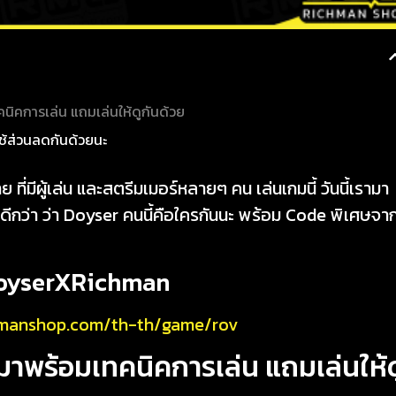
คนิคการเล่น แถมเล่นให้ดูกันด้วย
ใช้ส่วนลดกันด้วยนะ
่มีผู้เล่น และสตรีมเมอร์หลายๆ คน เล่นเกมนี้ วันนี้เรามา
ยดีกว่า ว่า Doyser คนนี้คือใครกันนะ พร้อม Code พิเศษจา
DoyserXRichman
chmanshop.com/th-th/game/rov
 มาพร้อมเทคนิคการเล่น แถมเล่นให้ด