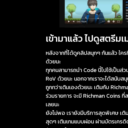
เข้ามาแล้ว ไปดูสตรีมเ
หลังจากที่ได้ดูคลิปสนุกๆ กันแล้ว ใคร
ด้วยนะ
ทุกคนสามารถนำ Code นี้ไปใช้เป็นส่
RoV ด้วยนะ นอกจากเราจะได้สนับสนุน 
ถูกกว่าเติมเองด้วยนะ เติมกับ Richman 
ร่วมรายการ จะมี Richman Coins ที่ส
เลยนะ
ยังไม่พอ เรายังมีบริการสุดพิเศษ เติ
สุดๆ เติมเกมแบบผ่อน ผ่านบัตรเครดิต 